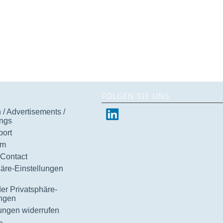
FOLGEN SIE UNS
/ Advertisements /
ngs
ort
um
 Contact
häre-Einstellungen
der Privatsphäre-
ungen
gungen widerrufen