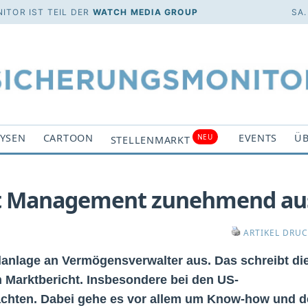
ITOR IST TEIL DER
WATCH MEDIA GROUP
SA.
YSEN
CARTOON
EVENTS
ÜB
NEU
STELLENMARKT
set Management zunehmend au
ARTIKEL DRU
lanlage an Vermögensverwalter aus. Das schreibt di
n Marktbericht. Insbesondere bei den US-
bachten. Dabei gehe es vor allem um Know-how und 