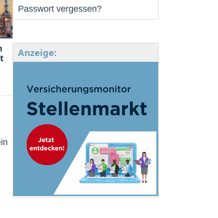
Passwort vergessen?
m
Anzeige:
t
in