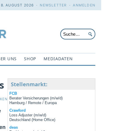
 8. AUGUST 2026 ·
NEWSLETTER
·
ANMELDEN
ER UNS
SHOP
MEDIADATEN
s
Stellenmarkt:
FCB
Berater Versicherungen (m/w/d)
CKEN
Hamburg / Remote / Europa
e
Crawford
Loss Adjuster (m/w/d)
Deutschland (Home Office)
den
deas