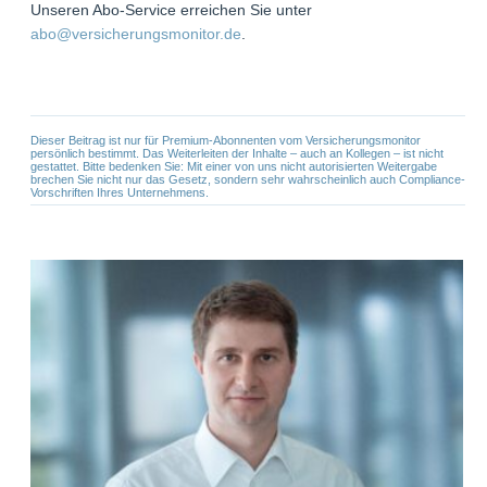
Unseren Abo-Service erreichen Sie unter
abo@versicherungsmonitor.de
.
Dieser Beitrag ist nur für Premium-Abonnenten vom Versicherungsmonitor
persönlich bestimmt. Das Weiterleiten der Inhalte – auch an Kollegen – ist nicht
gestattet. Bitte bedenken Sie: Mit einer von uns nicht autorisierten Weitergabe
brechen Sie nicht nur das Gesetz, sondern sehr wahrscheinlich auch Compliance-
Vorschriften Ihres Unternehmens.