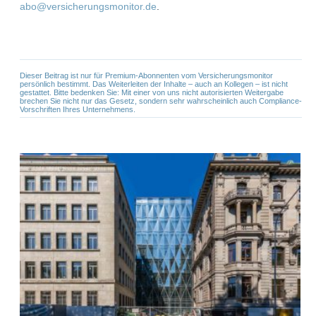
abo@versicherungsmonitor.de
.
Dieser Beitrag ist nur für Premium-Abonnenten vom Versicherungsmonitor
persönlich bestimmt. Das Weiterleiten der Inhalte – auch an Kollegen – ist nicht
gestattet. Bitte bedenken Sie: Mit einer von uns nicht autorisierten Weitergabe
brechen Sie nicht nur das Gesetz, sondern sehr wahrscheinlich auch Compliance-
Vorschriften Ihres Unternehmens.