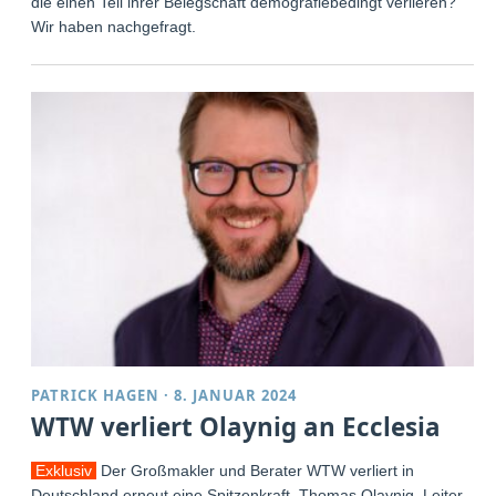
die einen Teil ihrer Belegschaft demografiebedingt verlieren?
Wir haben nachgefragt.
PATRICK HAGEN
·
8. JANUAR 2024
WTW verliert Olaynig an Ecclesia
Exklusiv
Der Großmakler und Berater WTW verliert in
Deutschland erneut eine Spitzenkraft. Thomas Olaynig, Leiter