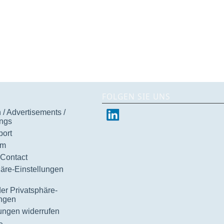
FOLGEN SIE UNS
/ Advertisements /
ngs
ort
um
 Contact
häre-Einstellungen
der Privatsphäre-
ungen
gungen widerrufen