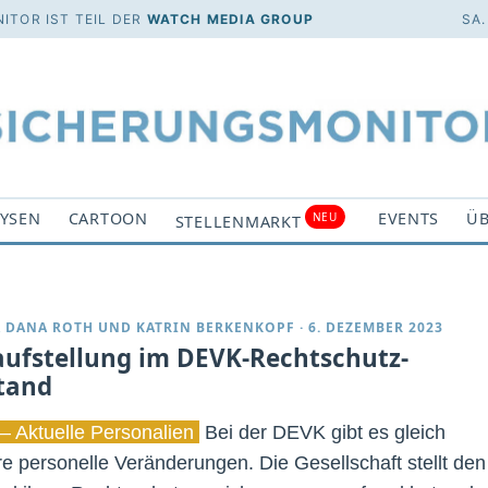
ITOR IST TEIL DER
WATCH MEDIA GROUP
SA.
YSEN
CARTOON
EVENTS
ÜB
NEU
STELLENMARKT
 DANA ROTH
UND
KATRIN BERKENKOPF
·
6. DEZEMBER 2023
ufstellung im DEVK-Rechtschutz-
tand
– Aktuelle Personalien
Bei der DEVK gibt es gleich
e personelle Veränderungen. Die Gesellschaft stellt den