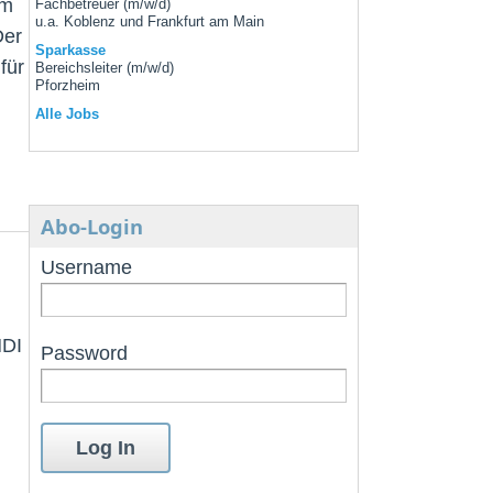
em
Fachbetreuer (m/w/d)
u.a. Koblenz und Frankfurt am Main
Der
Sparkasse
für
Bereichsleiter (m/w/d)
Pforzheim
Alle Jobs
Abo-Login
Username
HDI
Password