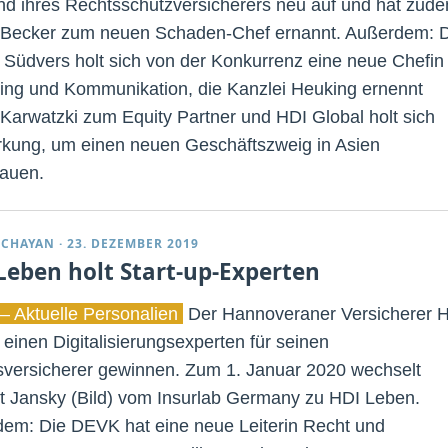
nd ihres Rechtsschutzversicherers neu auf und hat zud
Becker zum neuen Schaden-Chef ernannt. Außerdem: 
 Südvers holt sich von der Konkurrenz eine neue Chefin 
ing und Kommunikation, die Kanzlei Heuking ernennt
 Karwatzki zum Equity Partner und HDI Global holt sich
rkung, um einen neuen Geschäftszweig in Asien
auen.
DCHAYAN
·
23. DEZEMBER 2019
Leben holt Start-up-Experten
– Aktuelle Personalien
Der Hannoveraner Versicherer 
 einen Digitalisierungsexperten für seinen
versicherer gewinnen. Zum 1. Januar 2020 wechselt
t Jansky (Bild) vom Insurlab Germany zu HDI Leben.
em: Die DEVK hat eine neue Leiterin Recht und