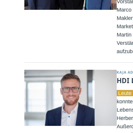
Vorsta
Marco 
Makler
Market
Martin
Verstä
aufzub
KAJA A
HDI 
Leute 
konnte
Lebens
Herber
Außerd