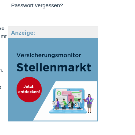
Passwort vergessen?
se
Anzeige:
mmt
n.
e