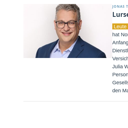
JONAS 
Lurs
Leute 
hat No
Anfang
Dienst
Versic
Julia 
Person
Gesell
den Ma