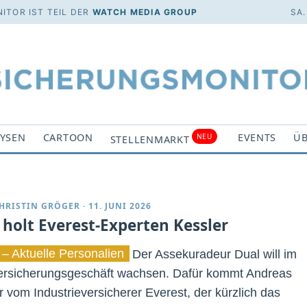
ITOR IST TEIL DER
WATCH MEDIA GROUP
SA.
YSEN
CARTOON
EVENTS
ÜB
NEU
STELLENMARKT
HRISTIN GRÖGER
·
11. JUNI 2026
 holt Everest-Experten Kessler
 – Aktuelle Personalien
Der Assekuradeur Dual will im
rsicherungsgeschäft wachsen. Dafür kommt Andreas
r vom Industrieversicherer Everest, der kürzlich das