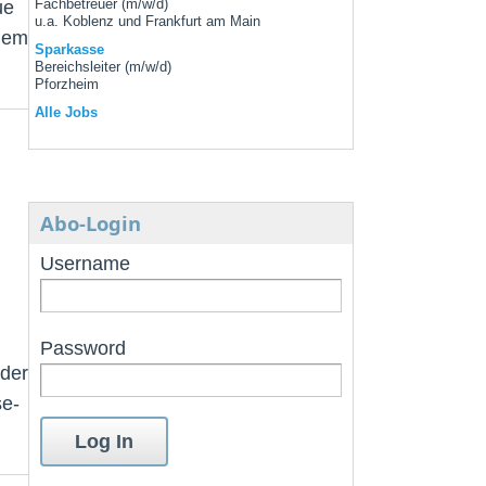
ue
Fachbetreuer (m/w/d)
u.a. Koblenz und Frankfurt am Main
rdem
Sparkasse
Bereichsleiter (m/w/d)
Pforzheim
Alle Jobs
Abo-Login
Username
Password
 der
e-