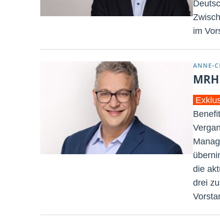
Deutsc
Zwisch
im Vor
ANNE-C
MRH 
Exklu
Benefi
Vergan
Manage
überni
die ak
drei z
Vorsta