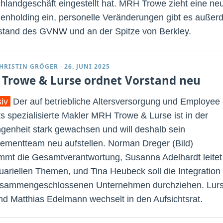
hlandgeschäft eingestellt hat. MRH Trowe zieht eine ne
enholding ein, personelle Veränderungen gibt es auße
stand des GVNW und an der Spitze von Berkley.
HRISTIN GRÖGER
·
26. JUNI 2025
Trowe & Lurse ordnet Vorstand neu
siv
Der auf betriebliche Altersversorgung und Employee
ts spezialisierte Makler MRH Trowe & Lurse ist in der
genheit stark gewachsen und will deshalb sein
mentteam neu aufstellen. Norman Dreger (Bild)
mmt die Gesamtverantwortung, Susanna Adelhardt leitet
tuariellen Themen, und Tina Heubeck soll die Integration
usammengeschlossenen Unternehmen durchziehen. Lurs
nd Matthias Edelmann wechselt in den Aufsichtsrat.