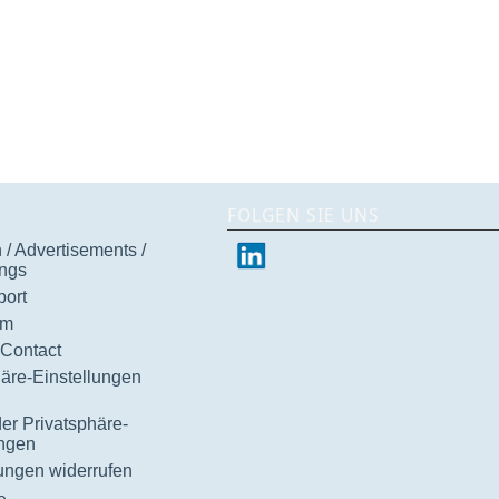
FOLGEN SIE UNS
/ Advertisements /
ngs
ort
um
 Contact
häre-Einstellungen
der Privatsphäre-
ungen
gungen widerrufen