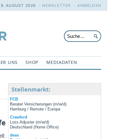
 8. AUGUST 2026 ·
NEWSLETTER
·
ANMELDEN
ER UNS
SHOP
MEDIADATEN
Stellenmarkt:
FCB
Berater Versicherungen (m/w/d)
Hamburg / Remote / Europa
Crawford
fe
Loss Adjuster (m/w/d)
Deutschland (Home Office)
ll:
deas