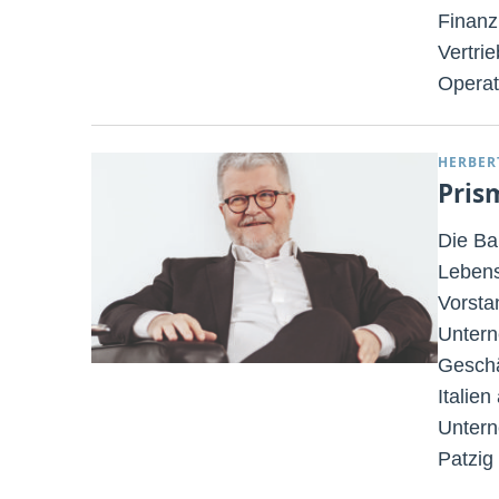
Finanz
Vertrie
Operat
HERBER
Prism
Die Ba
Lebens
Vorsta
Untern
Geschä
Italie
Untern
Patzig