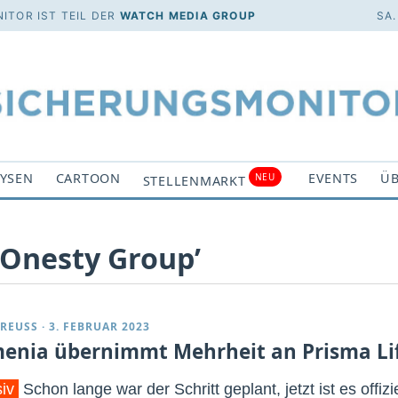
ITOR IST TEIL DER
WATCH MEDIA GROUP
SA.
YSEN
CARTOON
EVENTS
ÜB
NEU
STELLENMARKT
‘Onesty Group’
REUSS
·
3. FEBRUAR 2023
enia übernimmt Mehrheit an Prisma Li
siv
Schon lange war der Schritt geplant, jetzt ist es offizie