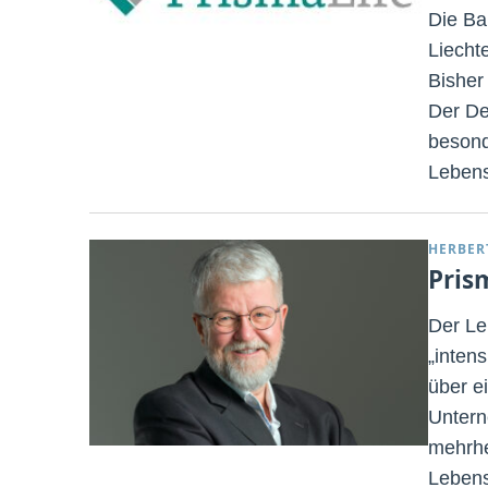
Die Ba
Liecht
Bisher
Der De
besond
Lebens
HERBER
Pris
Der Leb
„inten
über e
Untern
mehrhe
Lebens