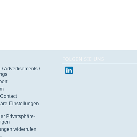
FOLGEN SIE UNS
/ Advertisements /
ngs
ort
um
 Contact
häre-Einstellungen
der Privatsphäre-
ungen
gungen widerrufen