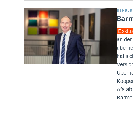
HERBER
Barm
Exklu
an der
überne
hat si
Versic
Überna
Kooper
Afa ab
Barmen