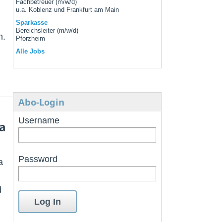
Fachbetreuer (m/w/d)
u.a. Koblenz und Frankfurt am Main
Sparkasse
Bereichsleiter (m/w/d)
n.
Pforzheim
Alle Jobs
Abo-Login
Username
a
Password
a
d