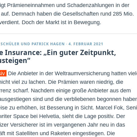
eigt Prämieneinnahmen und Schadenzahlungen in der
 auf. Demnach haben die Gesellschaften rund 285 Mio.
 verdient. Doch der Markt ist in Bewegung.
 SCHÜLER
UND
PATRICK HAGEN
·
4. FEBRUAR 2021
e Insurance: „Ein guter Zeitpunkt,
usteigen“
siv
Die Anbieter in der Weltraumversicherung hatten viel
nicht viel zu lachen. Die Prämien waren niedrig, die
renz scharf. Nachdem einige große Anbieter aus dem
ausgestiegen sind und die verbliebenen begonnen habe
eise zu erhöhen, ist Besserung in Sicht. Marcel Fok, Seni
iter Space bei Helvetia, sieht die Lage positiv. Der
zer Versicherer ist im vergangenen Jahr neu in das
ft mit Satelliten und Raketen eingestiegen. Die