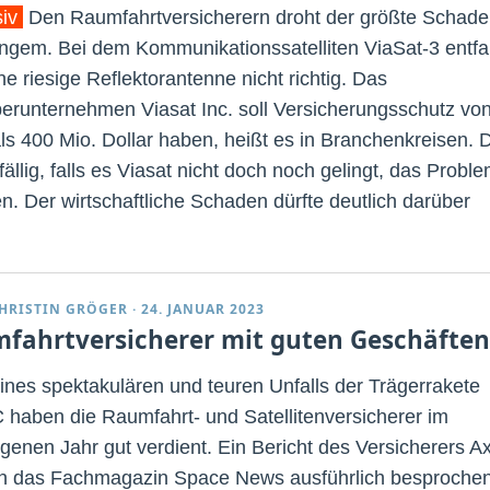
siv
Den Raumfahrtversicherern droht der größte Schad
angem. Bei dem Kommunikationssatelliten ViaSat-3 entfal
ne riesige Reflektorantenne nicht richtig. Das
berunternehmen Viasat Inc. soll Versicherungsschutz vo
ls 400 Mio. Dollar haben, heißt es in Branchenkreisen. 
ällig, falls es Viasat nicht doch noch gelingt, das Probl
en. Der wirtschaftliche Schaden dürfte deutlich darüber
HRISTIN GRÖGER
·
24. JANUAR 2023
fahrtversicherer mit guten Geschäften
eines spektakulären und teuren Unfalls der Trägerrakete
 haben die Raumfahrt- und Satellitenversicherer im
genen Jahr gut verdient. Ein Bericht des Versicherers A
n das Fachmagazin Space News ausführlich besproche