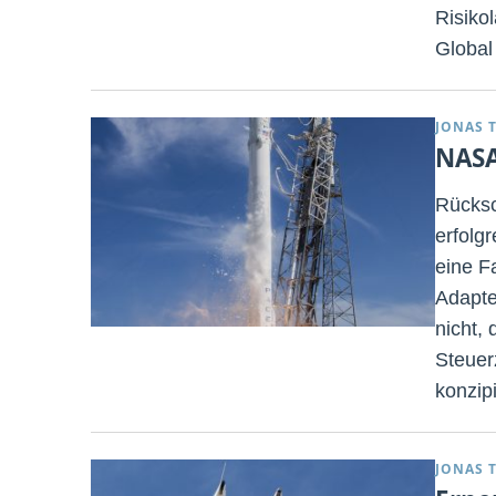
Risikol
Global
JONAS 
NASA
Rücksc
erfolg
eine F
Adapte
nicht,
Steuer
konzipi
JONAS 