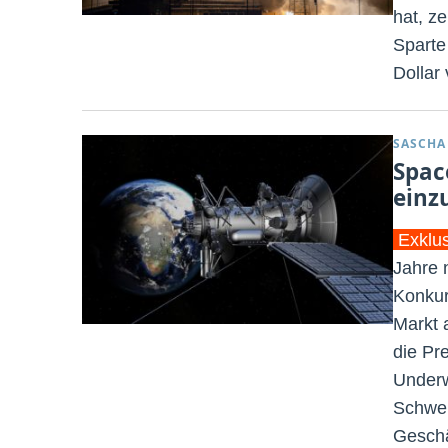
hat, z
Sparte
Dollar
SASCHA
Spac
einz
Exklu
Jahre 
Konkur
Markt 
die Pr
Underwr
Schwei
Geschä