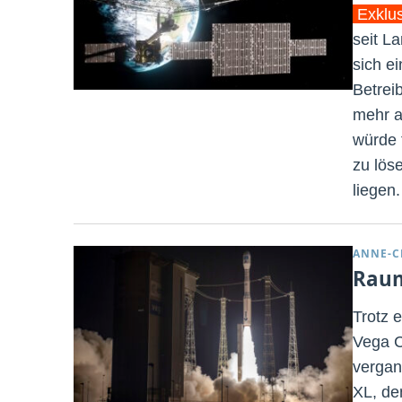
Exklu
seit L
sich ei
Betrei
mehr a
würde f
zu lös
liegen.
ANNE-C
Raum
Trotz 
Vega C
vergan
XL, de