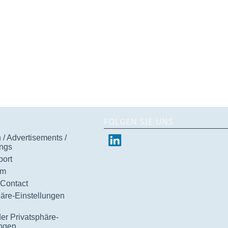
FOLGEN SIE UNS
/ Advertisements /
ngs
ort
um
 Contact
häre-Einstellungen
der Privatsphäre-
ungen