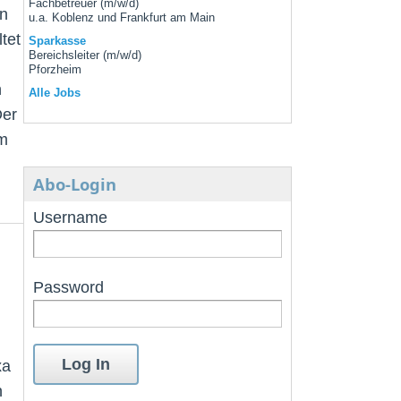
Fachbetreuer (m/w/d)
en
u.a. Koblenz und Frankfurt am Main
tet
Sparkasse
Bereichsleiter (m/w/d)
Pforzheim
n
Alle Jobs
Der
em
Abo-Login
Username
Password
xa
n