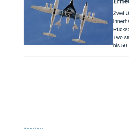
Erne
Zwei U
innerh
Rücksc
Two st
bis 50 