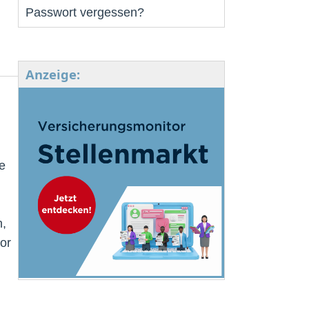
Passwort vergessen?
Anzeige:
e
n,
or