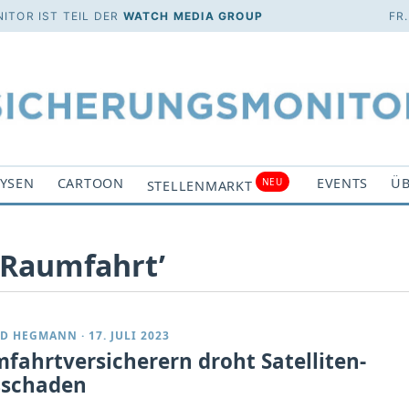
ITOR IST TEIL DER
WATCH MEDIA GROUP
FR
YSEN
CARTOON
EVENTS
ÜB
NEU
STELLENMARKT
‘Raumfahrt’
RD HEGMANN
·
17. JULI 2023
fahrtversicherern droht Satelliten-
schaden