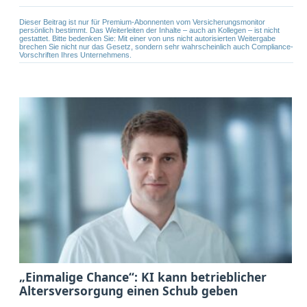
Dieser Beitrag ist nur für Premium-Abonnenten vom Versicherungsmonitor
persönlich bestimmt. Das Weiterleiten der Inhalte – auch an Kollegen – ist nicht
gestattet. Bitte bedenken Sie: Mit einer von uns nicht autorisierten Weitergabe
brechen Sie nicht nur das Gesetz, sondern sehr wahrscheinlich auch Compliance-
Vorschriften Ihres Unternehmens.
„Einmalige Chance“: KI kann betrieblicher
Altersversorgung einen Schub geben