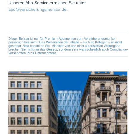
Unseren Abo-Service erreichen Sie unter
abo@versicherungsmonitor.de
.
Dieser Beitrag ist nur für Premium-Abonnenten vom Versicherungsmonitor
persönlich bestimmt. Das Weiterleiten der Inhalte – auch an Kollegen – ist nicht
gestattet. Bitte bedenken Sie: Mit einer von uns nicht autorisierten Weitergabe
brechen Sie nicht nur das Gesetz, sondern sehr wahrscheinlich auch Compliance-
Vorschriften Ihres Unternehmens.