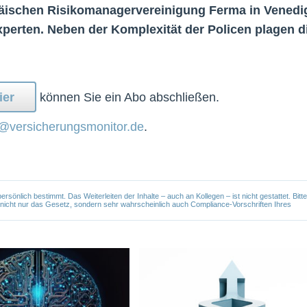
äischen Risikomanagervereinigung Ferma in Venedi
 Experten. Neben der Komplexität der Policen plagen d
ier
können Sie ein Abo abschließen.
@versicherungsmonitor.de
.
önlich bestimmt. Das Weiterleiten der Inhalte – auch an Kollegen – ist nicht gestattet. Bitte
e nicht nur das Gesetz, sondern sehr wahrscheinlich auch Compliance-Vorschriften Ihres