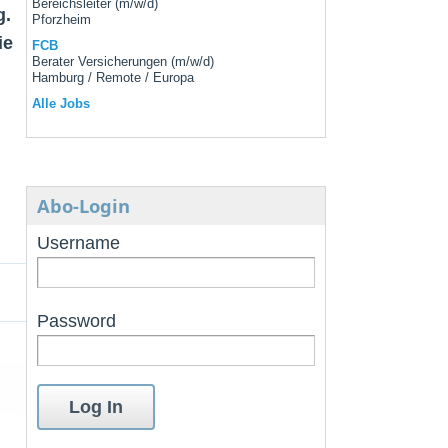
Bereichsleiter (m/w/d)
g.
Pforzheim
ie
FCB
Berater Versicherungen (m/w/d)
Hamburg / Remote / Europa
Alle Jobs
Abo-Login
Username
Password