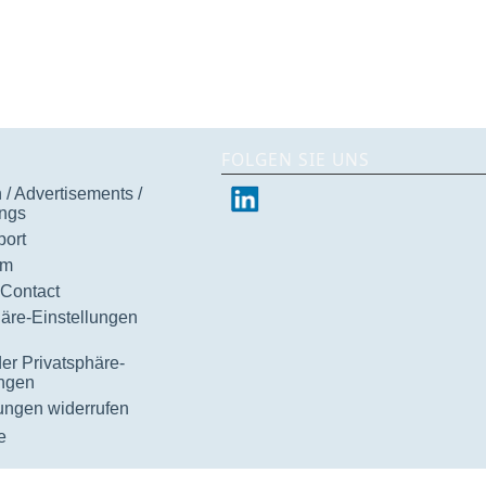
FOLGEN SIE UNS
/ Advertisements /
ngs
ort
um
 Contact
häre-Einstellungen
der Privatsphäre-
ungen
gungen widerrufen
e