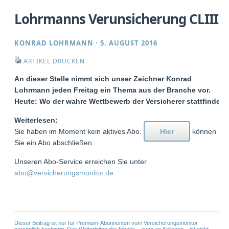
Lohrmanns Verunsicherung CLIII
KONRAD LOHRMANN
·
5. AUGUST 2016
ARTIKEL DRUCKEN
An dieser Stelle nimmt sich unser Zeichner Konrad
Lohrmann jeden Freitag ein Thema aus der Branche vor.
Heute: Wo der wahre Wettbewerb der Versicherer stattfindet
Weiterlesen:
Sie haben im Moment kein aktives Abo.
Hier
können
Sie ein Abo abschließen.
Unseren Abo-Service erreichen Sie unter
abo@versicherungsmonitor.de
.
Dieser Beitrag ist nur für Premium-Abonnenten vom Versicherungsmonitor
persönlich bestimmt. Das Weiterleiten der Inhalte – auch an Kollegen – ist nicht