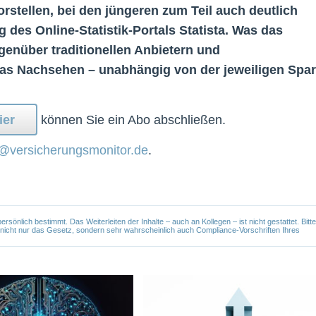
rstellen, bei den jüngeren zum Teil auch deutlich
 des Online-Statistik-Portals Statista. Was das
genüber traditionellen Anbietern und
das Nachsehen – unabhängig von der jeweiligen Spar
ier
können Sie ein Abo abschließen.
@versicherungsmonitor.de
.
önlich bestimmt. Das Weiterleiten der Inhalte – auch an Kollegen – ist nicht gestattet. Bitte
e nicht nur das Gesetz, sondern sehr wahrscheinlich auch Compliance-Vorschriften Ihres