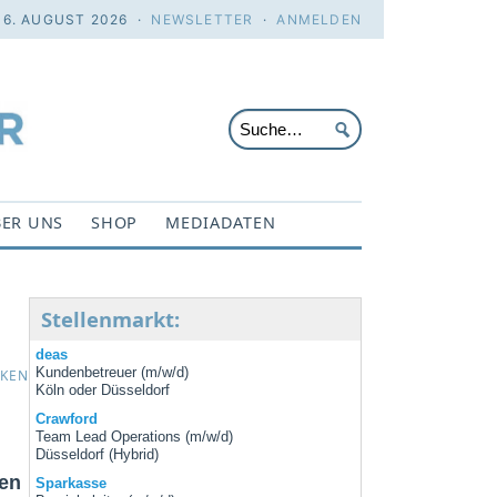
 6. AUGUST 2026 ·
NEWSLETTER
·
ANMELDEN
ER UNS
SHOP
MEDIADATEN
Stellenmarkt:
deas
Kundenbetreuer (m/w/d)
CKEN
Köln oder Düsseldorf
Crawford
Team Lead Operations (m/w/d)
Düsseldorf (Hybrid)
nen
Sparkasse