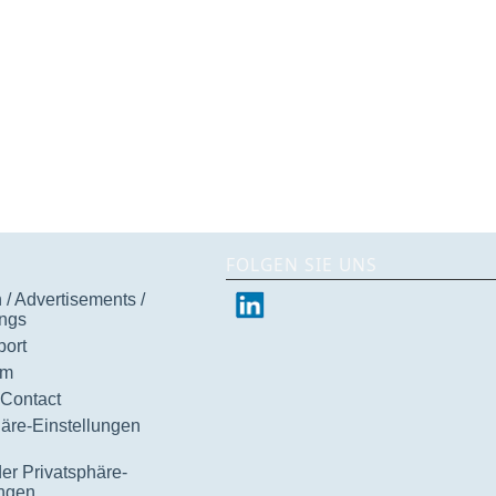
FOLGEN SIE UNS
/ Advertisements /
ngs
ort
um
 Contact
häre-Einstellungen
der Privatsphäre-
ungen