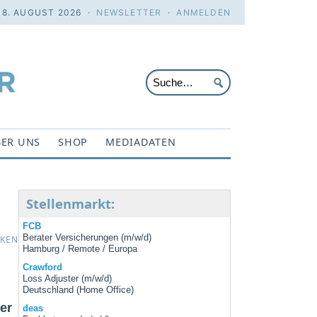
 8. AUGUST 2026 ·
NEWSLETTER
·
ANMELDEN
ER UNS
SHOP
MEDIADATEN
Stellenmarkt:
FCB
Berater Versicherungen (m/w/d)
CKEN
Hamburg / Remote / Europa
Crawford
Loss Adjuster (m/w/d)
Deutschland (Home Office)
er
deas