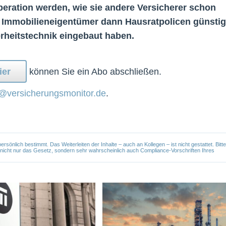
eration werden, wie sie andere Versicherer schon
n Immobilieneigentümer dann Hausratpolicen günstig
heitstechnik eingebaut haben.
ier
können Sie ein Abo abschließen.
@versicherungsmonitor.de
.
önlich bestimmt. Das Weiterleiten der Inhalte – auch an Kollegen – ist nicht gestattet. Bitte
e nicht nur das Gesetz, sondern sehr wahrscheinlich auch Compliance-Vorschriften Ihres