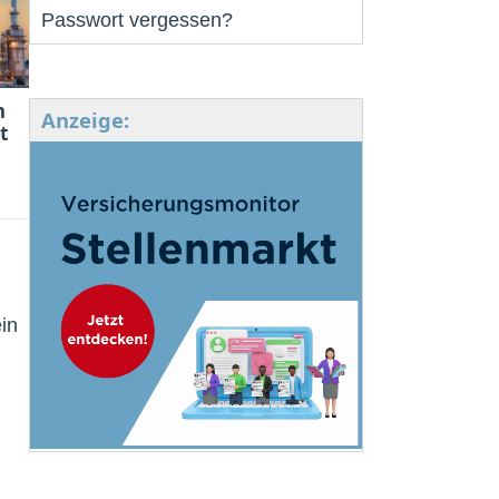
Passwort vergessen?
m
Anzeige:
t
in