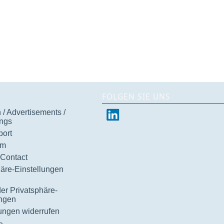
FOLGEN SIE UNS
/ Advertisements /
ngs
ort
um
 Contact
häre-Einstellungen
der Privatsphäre-
ungen
gungen widerrufen