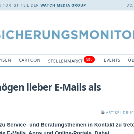
ITOR IST TEIL DER
WATCH MEDIA GROUP
DO.
YSEN
CARTOON
EVENTS
ÜB
NEU
STELLENMARKT
gen lieber E-Mails als
ARTIKEL DRU
zu Service- und Beratungsthemen in Kontakt zu tret
ie E-Mails, Apps und Online-Portale. Dabei