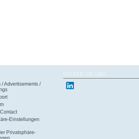
FOLGEN SIE UNS
/ Advertisements /
ngs
ort
um
 Contact
häre-Einstellungen
der Privatsphäre-
ungen