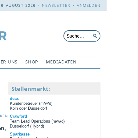
 6. AUGUST 2026 ·
NEWSLETTER
·
ANMELDEN
ER UNS
SHOP
MEDIADATEN
Stellenmarkt:
deas
Kundenbetreuer (m/w/d)
Köln oder Düsseldorf
CKEN
Crawford
Team Lead Operations (m/w/d)
Düsseldorf (Hybrid)
en,
Sparkasse