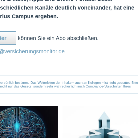
rschiedlichen Kanäle deutlich voneinander, hat eine
rius Campus ergeben.
ier
können Sie ein Abo abschließen.
@versicherungsmonitor.de
.
önlich bestimmt. Das Weiterleiten der Inhalte – auch an Kollegen – ist nicht gestattet. Bitte
e nicht nur das Gesetz, sondern sehr wahrscheinlich auch Compliance-Vorschriften Ihres