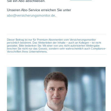
Sie ein Abo abschließen.
Unseren Abo-Service erreichen Sie unter
abo@versicherungsmonitor.de
.
Dieser Beitrag ist nur für Premium-Abonnenten vom Versicherungsmonitor
persönlich bestimmt. Das Weiterleiten der Inhalte – auch an Kollegen – ist nicht
gestattet. Bitte bedenken Sie: Mit einer von uns nicht autorisierten Weitergabe
brechen Sie nicht nur das Gesetz, sondern sehr wahrscheinlich auch Compliance-
Vorschriften Ihres Unternehmens.