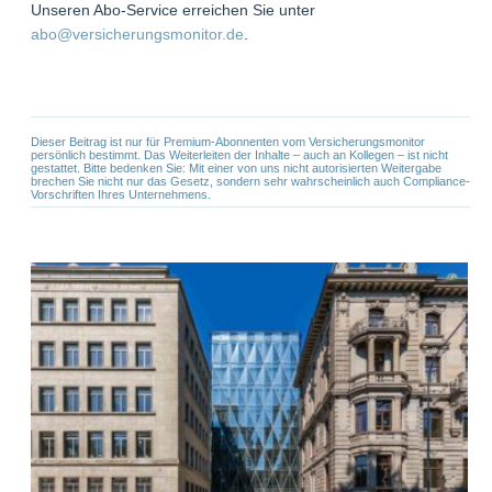
Unseren Abo-Service erreichen Sie unter
abo@versicherungsmonitor.de
.
Dieser Beitrag ist nur für Premium-Abonnenten vom Versicherungsmonitor
persönlich bestimmt. Das Weiterleiten der Inhalte – auch an Kollegen – ist nicht
gestattet. Bitte bedenken Sie: Mit einer von uns nicht autorisierten Weitergabe
brechen Sie nicht nur das Gesetz, sondern sehr wahrscheinlich auch Compliance-
Vorschriften Ihres Unternehmens.