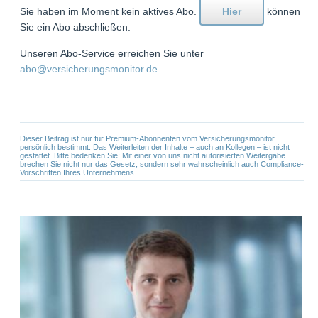
Sie haben im Moment kein aktives Abo.
Hier
können
Sie ein Abo abschließen.
Unseren Abo-Service erreichen Sie unter
abo@versicherungsmonitor.de
.
Dieser Beitrag ist nur für Premium-Abonnenten vom Versicherungsmonitor
persönlich bestimmt. Das Weiterleiten der Inhalte – auch an Kollegen – ist nicht
gestattet. Bitte bedenken Sie: Mit einer von uns nicht autorisierten Weitergabe
brechen Sie nicht nur das Gesetz, sondern sehr wahrscheinlich auch Compliance-
Vorschriften Ihres Unternehmens.