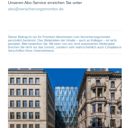
Unseren Abo-Service erreichen Sie unter
abo@versicherungsmonitor.de
.
Dieser Beitrag ist nur für Premium-Abonnenten vom Versicherungsmonitor
persönlich bestimmt. Das Weiterleiten der Inhalte – auch an Kollegen – ist nicht
gestattet. Bitte bedenken Sie: Mit einer von uns nicht autorisierten Weitergabe
brechen Sie nicht nur das Gesetz, sondern sehr wahrscheinlich auch Compliance-
Vorschriften Ihres Unternehmens.