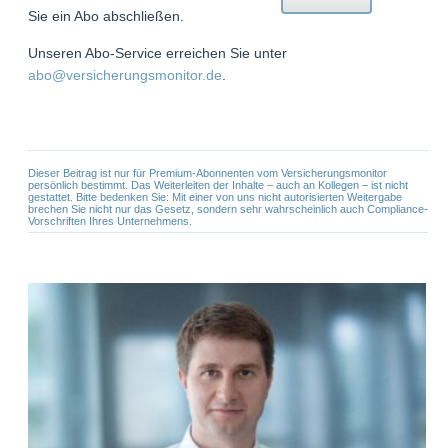
Sie ein Abo abschließen.
Unseren Abo-Service erreichen Sie unter
abo@versicherungsmonitor.de
.
Dieser Beitrag ist nur für Premium-Abonnenten vom Versicherungsmonitor
persönlich bestimmt. Das Weiterleiten der Inhalte – auch an Kollegen – ist nicht
gestattet. Bitte bedenken Sie: Mit einer von uns nicht autorisierten Weitergabe
brechen Sie nicht nur das Gesetz, sondern sehr wahrscheinlich auch Compliance-
Vorschriften Ihres Unternehmens.