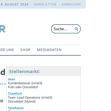
 6. AUGUST 2026 ·
NEWSLETTER
·
ANMELDEN
ER UNS
SHOP
MEDIADATEN
nd
Stellenmarkt:
deas
Kundenbetreuer (m/w/d)
CKEN
Köln oder Düsseldorf
Crawford
Team Lead Operations (m/w/d)
In
Düsseldorf (Hybrid)
Sparkasse