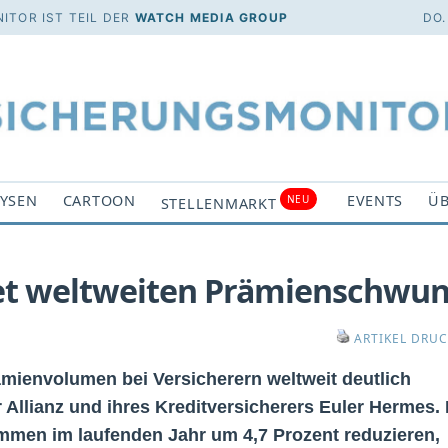
ITOR IST TEIL DER
WATCH MEDIA GROUP
DO.
YSEN
CARTOON
EVENTS
ÜB
NEU
STELLENMARKT
rtet weltweiten Prämienschwu
ARTIKEL DRU
mienvolumen bei Versicherern weltweit deutlich
r Allianz und ihres Kreditversicherers Euler Hermes. 
mmen im laufenden Jahr um 4,7 Prozent reduzieren,