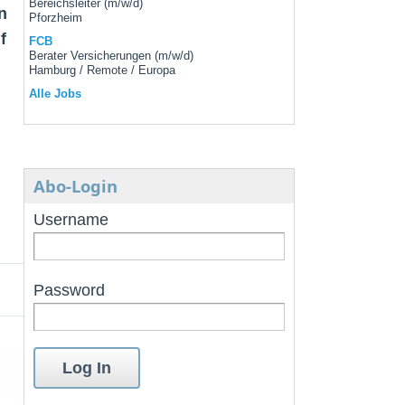
Bereichsleiter (m/w/d)
n
Pforzheim
f
FCB
Berater Versicherungen (m/w/d)
Hamburg / Remote / Europa
Alle Jobs
Abo-Login
Username
Password