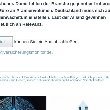
nchener. Damit fehlen der Branche gegenüber frühere
Euro an Prämienvolumen. Deutschland muss sich au
enwachstum einstellen. Laut der Allianz gewinnen
eutlich an Relevanz.
ier
können Sie ein Abo abschließen.
@versicherungsmonitor.de
.
önlich bestimmt. Das Weiterleiten der Inhalte – auch an Kollegen – ist nicht gestattet. Bitte
e nicht nur das Gesetz, sondern sehr wahrscheinlich auch Compliance-Vorschriften Ihres