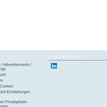
FOLGEN SIE UNS
/ Advertisements /
ngs
ort
um
 Contact
häre-Einstellungen
der Privatsphäre-
ungen