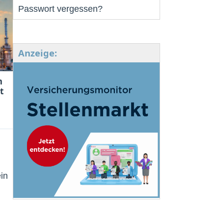
Passwort vergessen?
Anzeige:
m
t
in