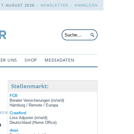
. 7. AUGUST 2026 ·
NEWSLETTER
·
ANMELDEN
ER UNS
SHOP
MEDIADATEN
Stellenmarkt:
FCB
Berater Versicherungen (m/w/d)
Hamburg / Remote / Europa
CKEN
Crawford
Loss Adjuster (m/w/d)
Deutschland (Home Office)
m
deas