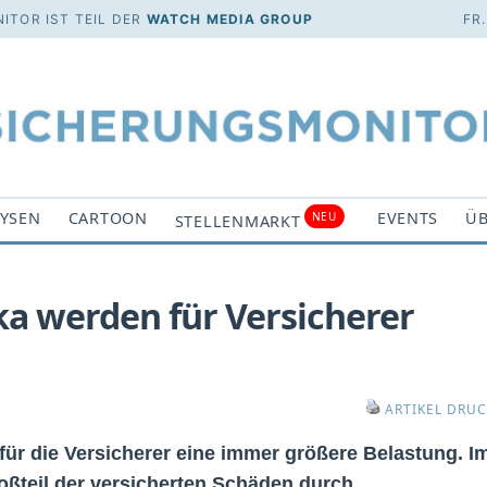
ITOR IST TEIL DER
WATCH MEDIA GROUP
FR
YSEN
CARTOON
EVENTS
ÜB
NEU
STELLENMARKT
a werden für Versicherer
ARTIKEL DRU
ür die Versicherer eine immer größere Belastung. I
oßteil der versicherten Schäden durch