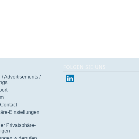
FOLGEN SIE UNS
/ Advertisements /
ngs
ort
um
 Contact
häre-Einstellungen
der Privatsphäre-
ungen
gungen widerrufen