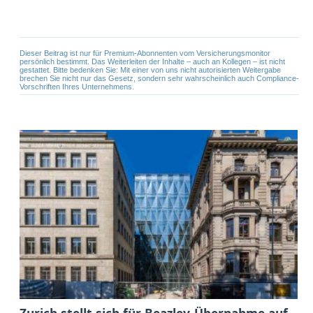
Dieser Beitrag ist nur für Premium-Abonnenten vom Versicherungsmonitor
persönlich bestimmt. Das Weiterleiten der Inhalte – auch an Kollegen – ist nicht
gestattet. Bitte bedenken Sie: Mit einer von uns nicht autorisierten Weitergabe
brechen Sie nicht nur das Gesetz, sondern sehr wahrscheinlich auch Compliance-
Vorschriften Ihres Unternehmens.
Zurich stellt sich für Beazley-Übernahme auf