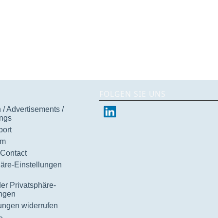
FOLGEN SIE UNS
/ Advertisements /
ngs
ort
um
 Contact
häre-Einstellungen
der Privatsphäre-
ungen
gungen widerrufen