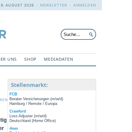
 8. AUGUST 2026 ·
NEWSLETTER
·
ANMELDEN
ER UNS
SHOP
MEDIADATEN
Stellenmarkt:
FCB
Berater Versicherungen (m/w/d)
CKEN
Hamburg / Remote / Europa
Crawford
Loss Adjuster (m/w/d)
tig
Deutschland (Home Office)
er
deas