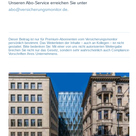
Unseren Abo-Service erreichen Sie unter
abo@versicherungsmonitor.de
.
Dieser Beitrag ist nur für Premium-Abonnenten vom Versicherungsmonitor
persönlich bestimmt. Das Weiterleiten der Inhalte – auch an Kollegen – ist nicht
gestattet. Bitte bedenken Sie: Mit einer von uns nicht autorisierten Weitergabe
brechen Sie nicht nur das Gesetz, sondern sehr wahrscheinlich auch Compliance-
Vorschriften Ihres Unternehmens.