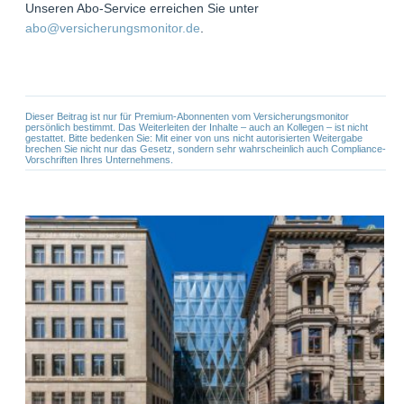
Unseren Abo-Service erreichen Sie unter
abo@versicherungsmonitor.de
.
Dieser Beitrag ist nur für Premium-Abonnenten vom Versicherungsmonitor
persönlich bestimmt. Das Weiterleiten der Inhalte – auch an Kollegen – ist nicht
gestattet. Bitte bedenken Sie: Mit einer von uns nicht autorisierten Weitergabe
brechen Sie nicht nur das Gesetz, sondern sehr wahrscheinlich auch Compliance-
Vorschriften Ihres Unternehmens.