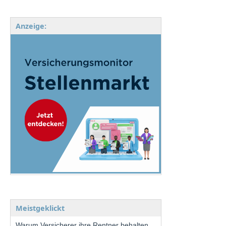
Anzeige:
Meistgeklickt
Warum Versicherer ihre Rentner behalten