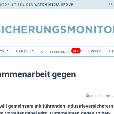
ITOR IST TEIL DER
WATCH MEDIA GROUP
FR
YSEN
CARTOON
EVENTS
ÜB
NEU
STELLENMARKT
sammenarbeit gegen
ARTIKEL DRU
will gemeinsam mit führenden Industrieversicherern
m Vorreiter dabei wird, Unternehmen gegen Cyber-