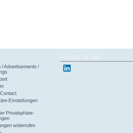
FOLGEN SIE UNS
/ Advertisements /
ngs
ort
um
 Contact
häre-Einstellungen
der Privatsphäre-
ungen
gungen widerrufen