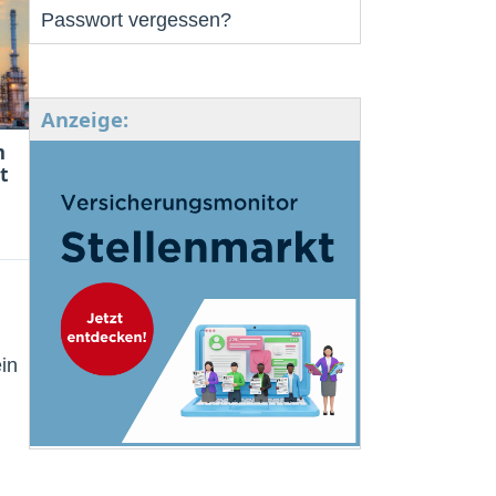
Passwort vergessen?
Anzeige:
m
t
in