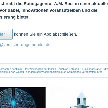
hreibt die Ratingagentur A.M. Best in einer aktuell
vor dabei, Innovationen voranzutreiben und die
sierung bietet.
ier
können Sie ein Abo abschließen.
@versicherungsmonitor.de
.
önlich bestimmt. Das Weiterleiten der Inhalte – auch an Kollegen – ist nicht gestattet. Bitte
e nicht nur das Gesetz, sondern sehr wahrscheinlich auch Compliance-Vorschriften Ihres