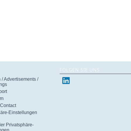
FOLGEN SIE UNS
/ Advertisements /
ngs
ort
um
 Contact
häre-Einstellungen
der Privatsphäre-
ungen