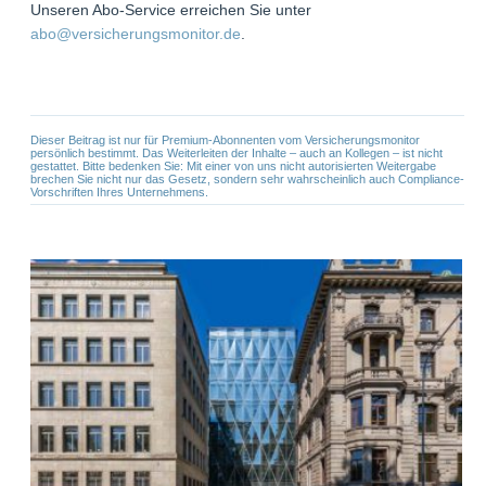
Unseren Abo-Service erreichen Sie unter
abo@versicherungsmonitor.de
.
Dieser Beitrag ist nur für Premium-Abonnenten vom Versicherungsmonitor
persönlich bestimmt. Das Weiterleiten der Inhalte – auch an Kollegen – ist nicht
gestattet. Bitte bedenken Sie: Mit einer von uns nicht autorisierten Weitergabe
brechen Sie nicht nur das Gesetz, sondern sehr wahrscheinlich auch Compliance-
Vorschriften Ihres Unternehmens.