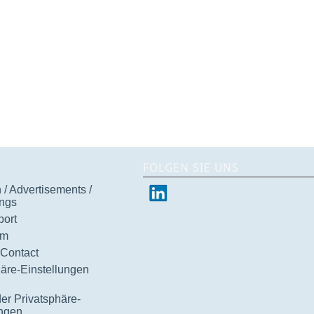
FOLGEN SIE UNS
/ Advertisements /
ngs
ort
um
 Contact
häre-Einstellungen
der Privatsphäre-
ungen