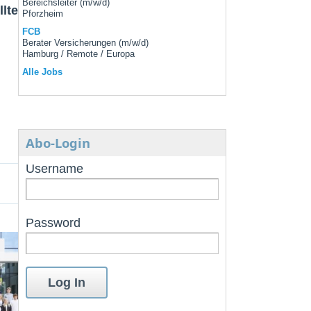
Bereichsleiter (m/w/d)
lte
Pforzheim
FCB
Berater Versicherungen (m/w/d)
Hamburg / Remote / Europa
Alle Jobs
Abo-Login
Username
Password