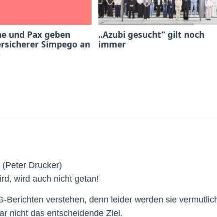
he und Pax geben
„Azubi gesucht“ gilt noch
ersicherer Simpego an
immer
b
“ (Peter Drucker)
rd, wird auch nicht getan!
G-Berichten verstehen, denn leider werden sie vermutlic
gar nicht das entscheidende Ziel.