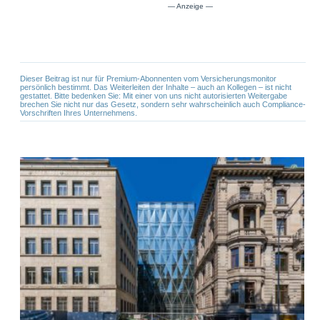
Dieser Beitrag ist nur für Premium-Abonnenten vom Versicherungsmonitor
persönlich bestimmt. Das Weiterleiten der Inhalte – auch an Kollegen – ist nicht
gestattet. Bitte bedenken Sie: Mit einer von uns nicht autorisierten Weitergabe
brechen Sie nicht nur das Gesetz, sondern sehr wahrscheinlich auch Compliance-
Vorschriften Ihres Unternehmens.