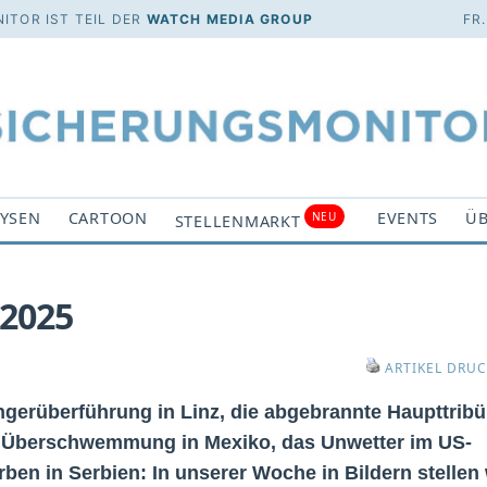
ITOR IST TEIL DER
WATCH MEDIA GROUP
FR
YSEN
CARTOON
EVENTS
ÜB
NEU
STELLENMARKT
/2025
ARTIKEL DRU
gerüberführung in Linz, die abgebrannte Haupttrib
ie Überschwemmung in Mexiko, das Unwetter im US-
en in Serbien: In unserer Woche in Bildern stellen 