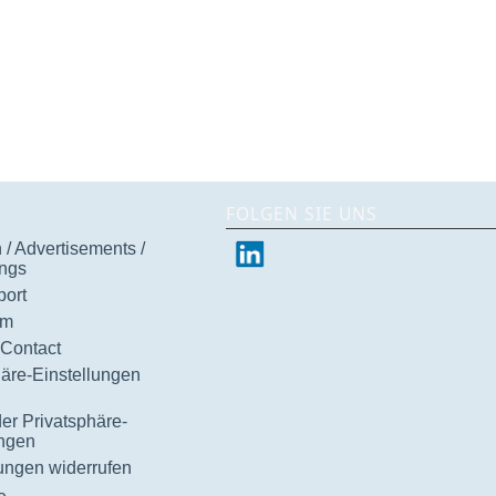
FOLGEN SIE UNS
/ Advertisements /
ngs
ort
um
 Contact
häre-Einstellungen
der Privatsphäre-
ungen
gungen widerrufen