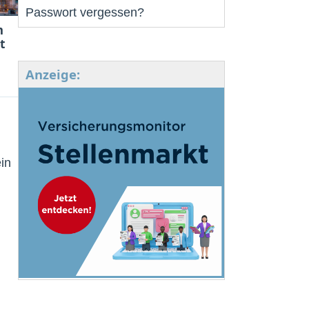
Passwort vergessen?
m
t
Anzeige:
in