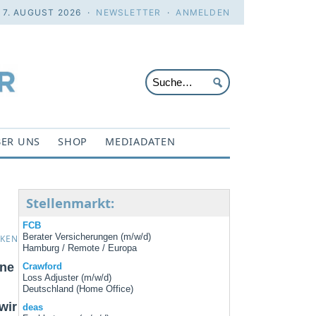
. 7. AUGUST 2026 ·
NEWSLETTER
·
ANMELDEN
ER UNS
SHOP
MEDIADATEN
Stellenmarkt:
FCB
Berater Versicherungen (m/w/d)
CKEN
Hamburg / Remote / Europa
üne
Crawford
Loss Adjuster (m/w/d)
Deutschland (Home Office)
wir
deas