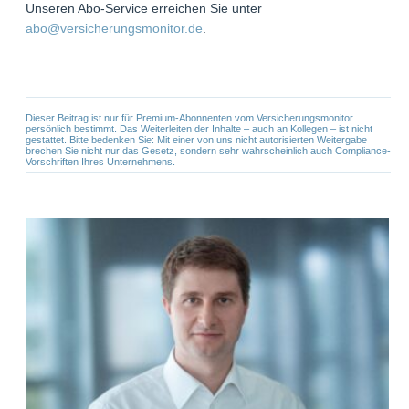
Unseren Abo-Service erreichen Sie unter
abo@versicherungsmonitor.de
.
Dieser Beitrag ist nur für Premium-Abonnenten vom Versicherungsmonitor
persönlich bestimmt. Das Weiterleiten der Inhalte – auch an Kollegen – ist nicht
gestattet. Bitte bedenken Sie: Mit einer von uns nicht autorisierten Weitergabe
brechen Sie nicht nur das Gesetz, sondern sehr wahrscheinlich auch Compliance-
Vorschriften Ihres Unternehmens.