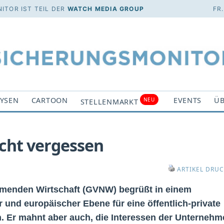
ITOR IST TEIL DER
WATCH MEDIA GROUP
FR
YSEN
CARTOON
EVENTS
ÜB
NEU
STELLENMARKT
ht vergessen
ARTIKEL DRU
menden Wirtschaft (GVNW) begrüßt in einem
r und europäischer Ebene für eine öffentlich-private
 Er mahnt aber auch, die Interessen der Unternehm