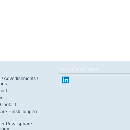
FOLGEN SIE UNS
/ Advertisements /
ngs
ort
um
 Contact
häre-Einstellungen
der Privatsphäre-
ungen