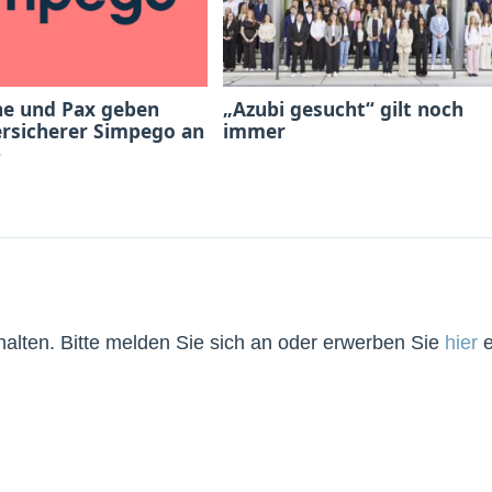
he und Pax geben
„Azubi gesucht“ gilt noch
ersicherer Simpego an
immer
b
lten. Bitte melden Sie sich an oder erwerben Sie
hier
e