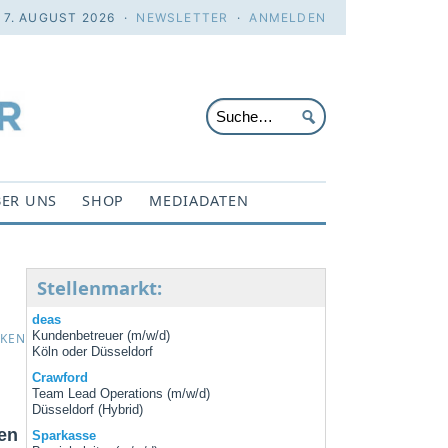
. 7. AUGUST 2026 ·
NEWSLETTER
·
ANMELDEN
ER UNS
SHOP
MEDIADATEN
Stellenmarkt:
deas
Kundenbetreuer (m/w/d)
CKEN
Köln oder Düsseldorf
Crawford
Team Lead Operations (m/w/d)
Düsseldorf (Hybrid)
en
Sparkasse