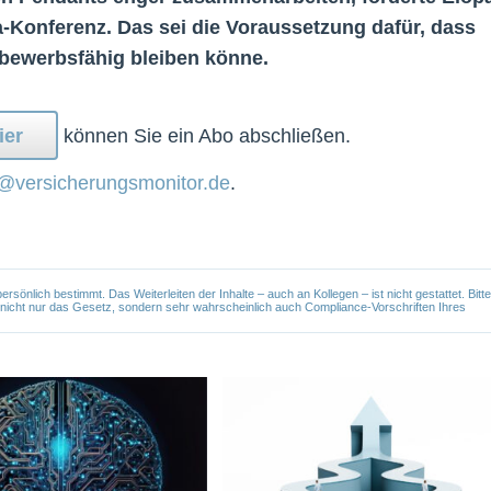
a-Konferenz. Das sei die Voraussetzung dafür, dass
tbewerbsfähig bleiben könne.
ier
können Sie ein Abo abschließen.
@versicherungsmonitor.de
.
önlich bestimmt. Das Weiterleiten der Inhalte – auch an Kollegen – ist nicht gestattet. Bitte
e nicht nur das Gesetz, sondern sehr wahrscheinlich auch Compliance-Vorschriften Ihres