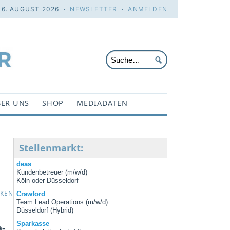
 6. AUGUST 2026 ·
NEWSLETTER
·
ANMELDEN
ER UNS
SHOP
MEDIADATEN
Stellenmarkt:
deas
Kundenbetreuer (m/w/d)
Köln oder Düsseldorf
CKEN
Crawford
Team Lead Operations (m/w/d)
Düsseldorf (Hybrid)
Sparkasse
a-