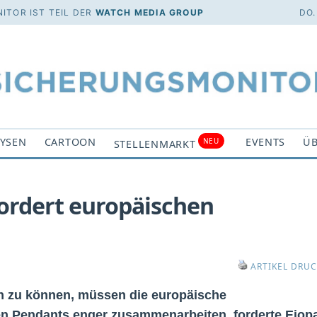
ITOR IST TEIL DER
WATCH MEDIA GROUP
DO.
YSEN
CARTOON
EVENTS
ÜB
NEU
STELLENMARKT
ordert europäischen
ARTIKEL DRU
n zu können, müssen die europäische
en Pendants enger zusammenarbeiten, forderte Eiop