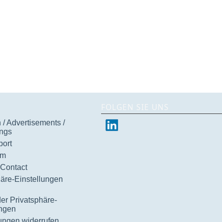
FOLGEN SIE UNS
/ Advertisements /
ngs
ort
um
 Contact
häre-Einstellungen
der Privatsphäre-
ungen
gungen widerrufen