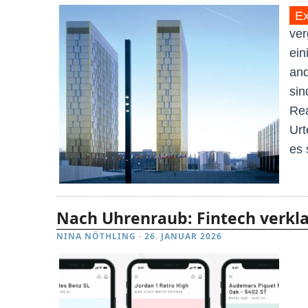
Ex
ver
ein
and
sin
Rea
Urt
es 
Nach Uhrenraub: Fintech verk
NINA NÖTHLING
·
26. JANUAR 2026