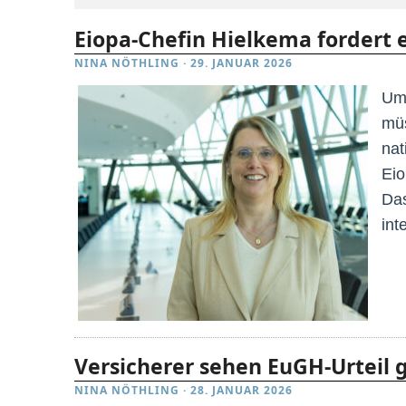
Eiopa-Chefin Hielkema fordert
NINA NÖTHLING
·
29. JANUAR 2026
Um 
müs
nat
Eio
Das
int
Versicherer sehen EuGH-Urteil g
NINA NÖTHLING
·
28. JANUAR 2026