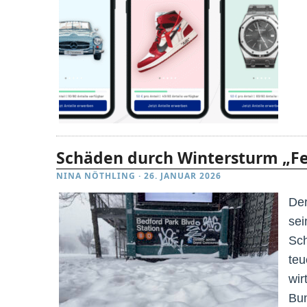
Schäden durch Wintersturm „Fe
NINA NÖTHLING
·
26. JANUAR 2026
Der
sei
Sch
teu
wir
Bun