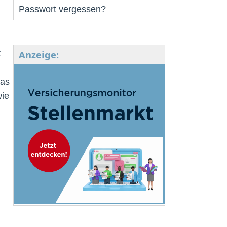
Passwort vergessen?
t
Anzeige:
das
wie