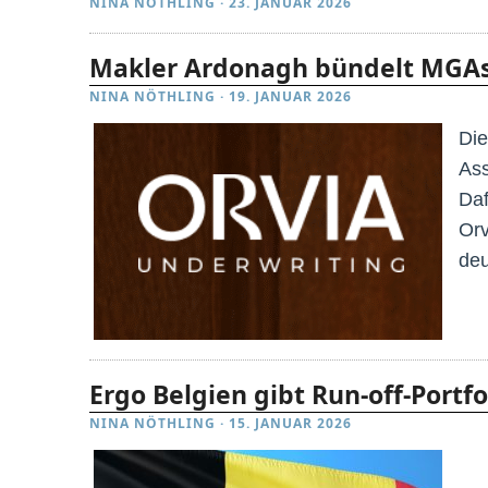
NINA NÖTHLING
·
23. JANUAR 2026
Makler Ardonagh bündelt MGAs 
NINA NÖTHLING
·
19. JANUAR 2026
Die
Ass
Daf
Orv
deu
Ergo Belgien gibt Run-off-Port
NINA NÖTHLING
·
15. JANUAR 2026