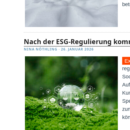
bet
Nach der ESG-Regulierung kom
NINA NÖTHLING
·
26. JANUAR 2026
Ex
reg
Soc
Auf
Kun
Spe
zu
kön