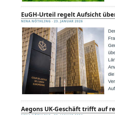
EuGH-Urteil regelt Aufsicht übe
NINA NÖTHLING
·
23. JANUAR 2026
Der
Fra
Ger
übe
Län
Anw
die
Ver
Auf
Aegons UK-Geschäft trifft auf r