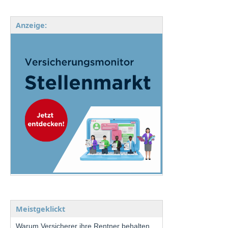
Anzeige:
Meistgeklickt
Warum Versicherer ihre Rentner behalten