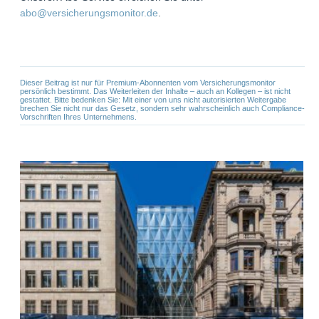
abo@versicherungsmonitor.de
.
Dieser Beitrag ist nur für Premium-Abonnenten vom Versicherungsmonitor
persönlich bestimmt. Das Weiterleiten der Inhalte – auch an Kollegen – ist nicht
gestattet. Bitte bedenken Sie: Mit einer von uns nicht autorisierten Weitergabe
brechen Sie nicht nur das Gesetz, sondern sehr wahrscheinlich auch Compliance-
Vorschriften Ihres Unternehmens.