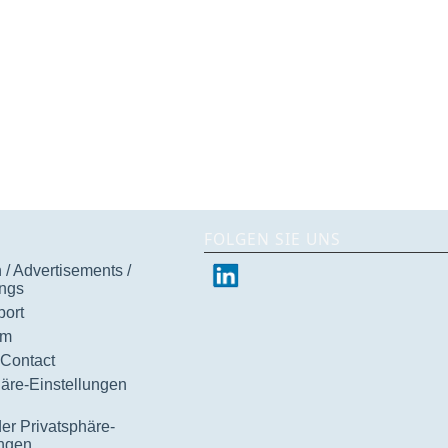
FOLGEN SIE UNS
/ Advertisements /
ngs
ort
um
 Contact
häre-Einstellungen
der Privatsphäre-
ungen