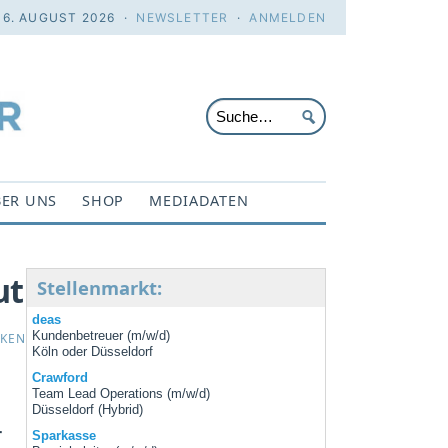
 6. AUGUST 2026 ·
NEWSLETTER
·
ANMELDEN
ER UNS
SHOP
MEDIADATEN
ut
Stellenmarkt:
deas
Kundenbetreuer (m/w/d)
CKEN
Köln oder Düsseldorf
Crawford
Team Lead Operations (m/w/d)
Düsseldorf (Hybrid)
r
Sparkasse