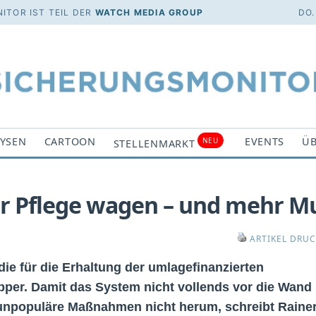
ITOR IST TEIL DER
WATCH MEDIA GROUP
DO.
YSEN
CARTOON
EVENTS
ÜB
NEU
STELLENMARKT
r Pflege wagen – und mehr M
ARTIKEL DRU
 die für die Erhaltung der umlagefinanzierten
pper. Damit das System nicht vollends vor die Wand
 unpopuläre Maßnahmen nicht herum, schreibt Raine