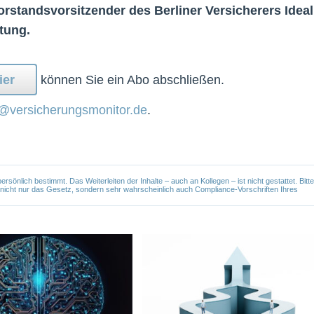
rstandsvorsitzender des Berliner Versicherers Ideal
tung.
ier
können Sie ein Abo abschließen.
@versicherungsmonitor.de
.
önlich bestimmt. Das Weiterleiten der Inhalte – auch an Kollegen – ist nicht gestattet. Bitte
e nicht nur das Gesetz, sondern sehr wahrscheinlich auch Compliance-Vorschriften Ihres