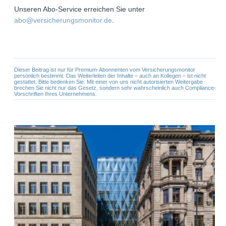
Unseren Abo-Service erreichen Sie unter
abo@versicherungsmonitor.de
.
Dieser Beitrag ist nur für Premium-Abonnenten vom Versicherungsmonitor
persönlich bestimmt. Das Weiterleiten der Inhalte – auch an Kollegen – ist nicht
gestattet. Bitte bedenken Sie: Mit einer von uns nicht autorisierten Weitergabe
brechen Sie nicht nur das Gesetz, sondern sehr wahrscheinlich auch Compliance-
Vorschriften Ihres Unternehmens.