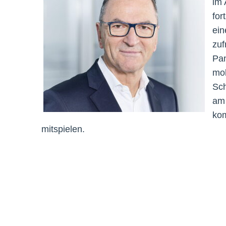
im 
for
ein
zuf
Pan
mob
Sch
am 
kom
mitspielen.