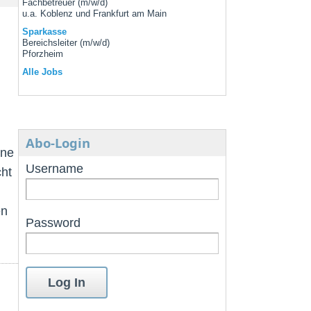
Fachbetreuer (m/w/d)
u.a. Koblenz und Frankfurt am Main
Sparkasse
Bereichsleiter (m/w/d)
Pforzheim
Alle Jobs
Abo-Login
ine
Username
cht
en
Password