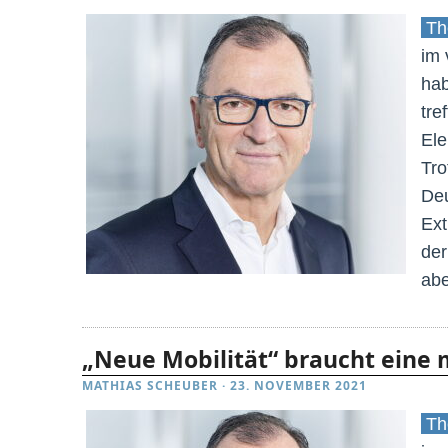
The
im 
ha
tre
Ele
Tro
Deu
Ext
der
abe
„Neue Mobilität“ braucht eine
MATHIAS SCHEUBER
·
23. NOVEMBER 2021
The