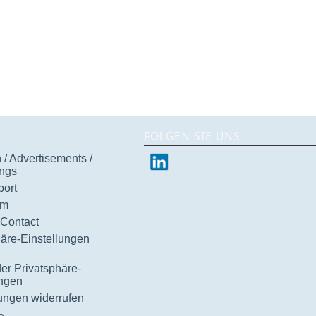
FOLGEN SIE UNS
/ Advertisements /
ngs
ort
um
 Contact
häre-Einstellungen
der Privatsphäre-
ungen
gungen widerrufen