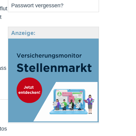
Passwort vergessen?
lut
t
Anzeige:
ass
tos