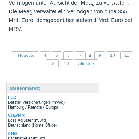
Vermögen unter Aufsicht der Meag zu verwalten.
Die Meag verwaltet ein Vermögen von circa 355
Mrd. Euro, demgegenüber stehen 1 Mrd. Euro bei
MRV.
‹ Neueste
4
5
6
7
8
9
10
11
12
13
Älteste ›
Stellenmarkt:
FCB
Berater Versicherungen (m/w/d)
Hamburg / Remote / Europa
Crawford
Loss Adjuster (m/w/d)
Deutschland (Home Office)
deas
Fachbetreuer (m/w/d)