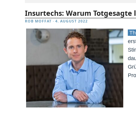
Insurtechs: Warum Totgesagte 
ROB MOFFAT
·
4. AUGUST 2022
The
ers
Sti
dau
Grü
Pr