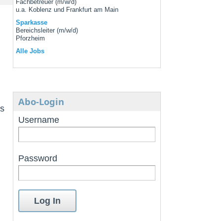
Fachbetreuer (m/w/d)
u.a. Koblenz und Frankfurt am Main
Sparkasse
Bereichsleiter (m/w/d)
Pforzheim
Alle Jobs
Abo-Login
hs
Username
Password