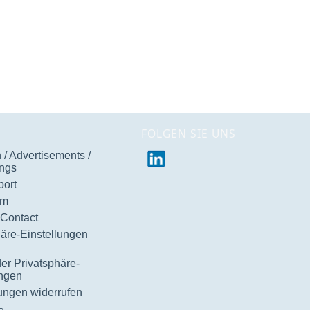
FOLGEN SIE UNS
/ Advertisements /
ngs
ort
um
 Contact
häre-Einstellungen
der Privatsphäre-
ungen
gungen widerrufen