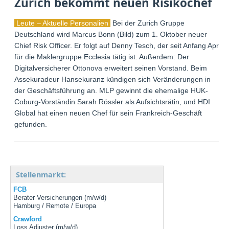
Zurich bekommt neuen Risikochef
Leute – Aktuelle Personalien
Bei der Zurich Gruppe
Deutschland wird Marcus Bonn (Bild) zum 1. Oktober neuer
Chief Risk Officer. Er folgt auf Denny Tesch, der seit Anfang April
für die Maklergruppe Ecclesia tätig ist. Außerdem: Der
Digitalversicherer Ottonova erweitert seinen Vorstand. Beim
Assekuradeur Hansekuranz kündigen sich Veränderungen in
der Geschäftsführung an. MLP gewinnt die ehemalige HUK-
Coburg-Vorständin Sarah Rössler als Aufsichtsrätin, und HDI
Global hat einen neuen Chef für sein Frankreich-Geschäft
gefunden.
Stellenmarkt:
FCB
Berater Versicherungen (m/w/d)
Hamburg / Remote / Europa
Crawford
Loss Adjuster (m/w/d)