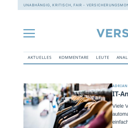
UNABHÄNGIG, KRITISCH, FAIR - VERSICHERUNGSMON
AKTUELLES
KOMMENTARE
LEUTE
ANAL
ADRIAN
IT-A
Viele 
automa
einfac