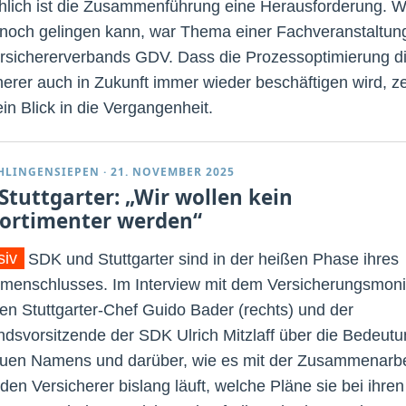
lich ist die Zusammenführung eine Herausforderung. W
noch gelingen kann, war Thema einer Fachveranstaltun
rsichererverbands GDV. Dass die Prozessoptimierung d
herer auch in Zukunft immer wieder beschäftigen wird, ze
in Blick in die Vergangenheit.
CHLINGENSIEPEN
·
21. NOVEMBER 2025
Stuttgarter: „Wir wollen kein
sortimenter werden“
siv
SDK und Stuttgarter sind in der heißen Phase ihres
enschlusses. Im Interview mit dem Versicherungsmoni
en Stuttgarter-Chef Guido Bader (rechts) und der
ndsvorsitzende der SDK Ulrich Mitzlaff über die Bedeut
uen Namens und darüber, wie es mit der Zusammenarbe
den Versicherer bislang läuft, welche Pläne sie bei ihren