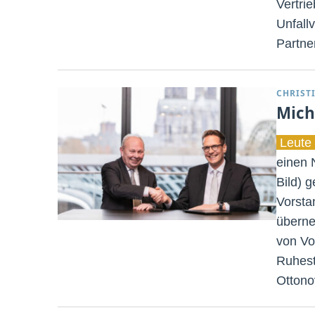
Vertri
Unfallv
Partner
CHRIST
Mich
Leute 
einen 
Bild) 
Vorsta
überne
von Vo
Ruhest
Ottono