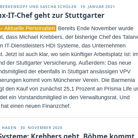
 BERKENKOPF
UND
SASCHA SCHÜLER
·
19. JANUAR 2021
nx-IT-Chef geht zur Stuttgarter
– Aktuelle Personalien
Bereits Ende November wurde
t, dass Michael Krebbers, der bisherige Chef des Talanx
en IT-Dienstleisters HDI Systeme, das Unternehmen
t. Jetzt ist auch klar, wo sein künftiger Arbeitsplatz ist: i
nd der Stuttgarter Versicherung. Außerdem: Das neue
ndsmitglied der ebenfalls in Stuttgart ansässigen VPV
herungen kommt vom Münchener Verein. Die Barmenia
igt den Kauf von zunächst 25,1 Prozent an Prisma Life u
det ein Vorstandsmitglied in den Verwaltungsrat. Und
hat einen neuen Finanzchef.
K HAGEN
·
30. NOVEMBER 2020
Systeme: Krebbers geht, Böhme kommt