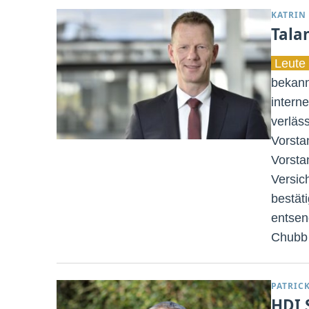
KATRIN
Tala
Leute 
bekann
intern
verläss
Vorsta
Vorsta
Versic
bestät
entsen
Chubb 
PATRIC
HDI 