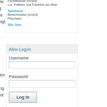
ie
Fachbetreuer (m/w/d)
u.a. Koblenz und Frankfurt am Main
g
Sparkasse
ie
Bereichsleiter (m/w/d)
Pforzheim
igt
Alle Jobs
Abo-Login
Username
tor
Password
ung
it