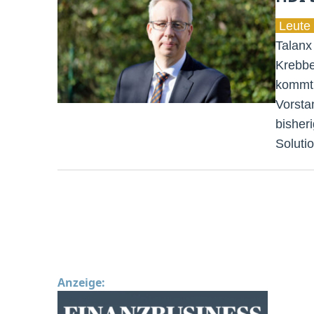
Leute 
Talanx
Krebbe
kommt 
Vorsta
bisher
Soluti
Anzeige: