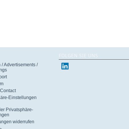
FOLGEN SIE UNS
/ Advertisements /
ngs
ort
um
 Contact
häre-Einstellungen
der Privatsphäre-
ungen
gungen widerrufen