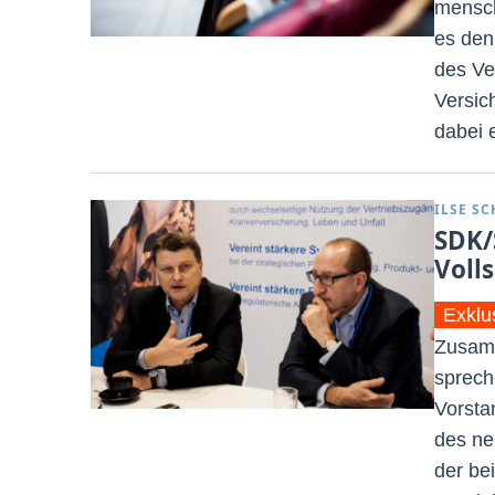
mensch
es den
des Ve
Versic
dabei e
ILSE S
SDK/
Voll
Exklu
Zusamm
sprech
Vorsta
des ne
der bei