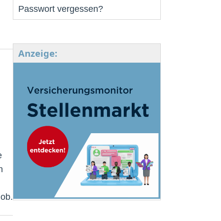
Passwort vergessen?
Anzeige:
e
n
ob.