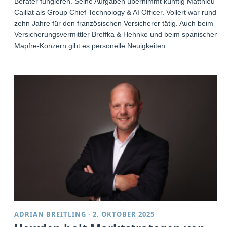
Berater fungieren. Seine Aufgaben übernimmt künftig Matthieu
Caillat als Group Chief Technology & AI Officer. Vollert war rund
zehn Jahre für den französischen Versicherer tätig. Auch beim
Versicherungsvermittler Breffka & Hehnke und beim spanischen
Mapfre-Konzern gibt es personelle Neuigkeiten.
ADRIAN BREITLING
·
2. OKTOBER 2025