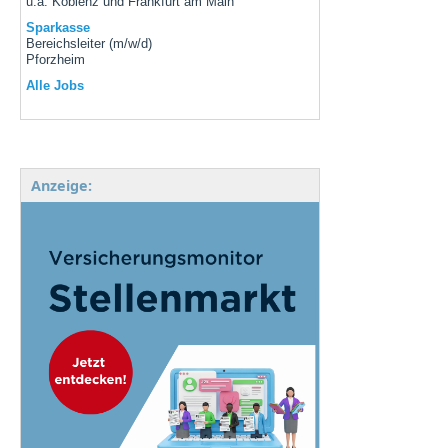
u.a. Koblenz und Frankfurt am Main
Sparkasse
Bereichsleiter (m/w/d)
Pforzheim
Alle Jobs
Anzeige: