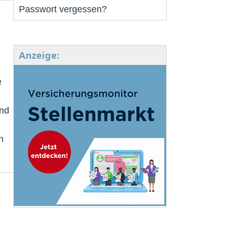
Passwort vergessen?
Anzeige:
e
und
n