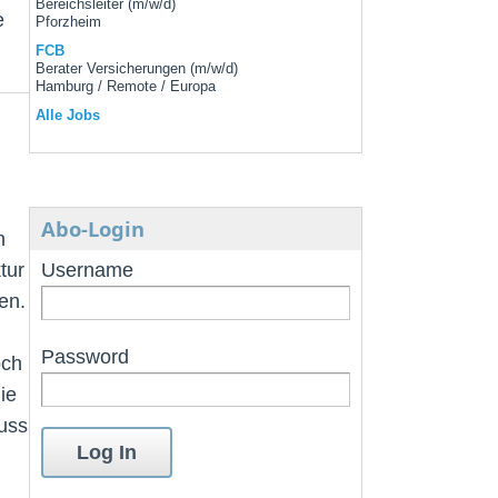
Bereichsleiter (m/w/d)
e
Pforzheim
FCB
Berater Versicherungen (m/w/d)
Hamburg / Remote / Europa
Alle Jobs
Abo-Login
n
tur
Username
en.
Password
och
ie
huss