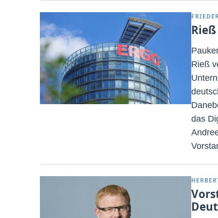
FRIEDE
Rieß
Pauken
Rieß v
Untern
deutsc
Danebe
das Di
Andree
Vorsta
HERBER
Vors
Deut