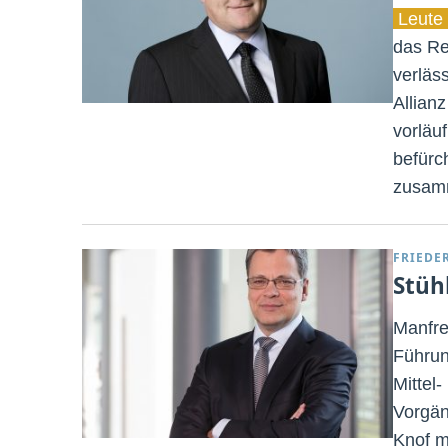
Leute 
das Re
verläs
Allian
vorläu
befürc
zusam
FRIEDE
Stüh
Manfre
Führun
Mittel
Vorgän
Knof m