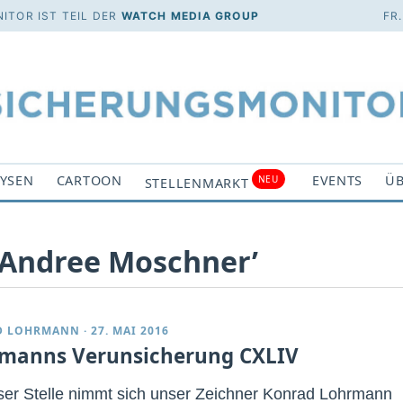
ITOR IST TEIL DER
WATCH MEDIA GROUP
FR
YSEN
CARTOON
EVENTS
ÜB
NEU
STELLENMARKT
 ‘Andree Moschner’
D LOHRMANN
·
27. MAI 2016
manns Verunsicherung CXLIV
ser Stelle nimmt sich unser Zeichner Konrad Lohrmann