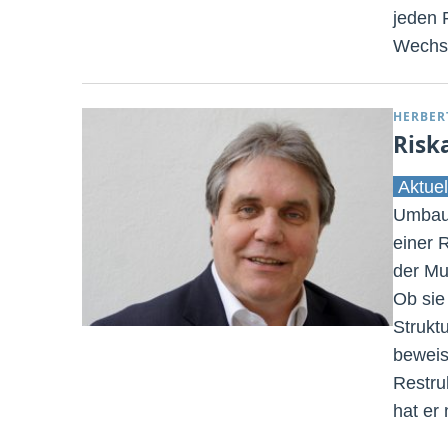
jeden 
Wechse
HERBER
Risk
Aktuel
Umbau 
einer 
der Mu
Ob sie
Strukt
beweis
Restru
hat er 