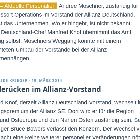
– Aktuelle Personalien
Andree Moschner, zuständig für
ssort Operations im Vorstand der Allianz Deutschland,
st das Unternehmen. Wo er hingeht, ist nicht bekannt.
z Deutschland-Chef Manfred Knof übernimmt das Amt
fig selbst. Moschners Weggang könnte mit einem
hteten Umbau der Vorstände bei der Allianz
menhängen.
RIKE KRIEGER
·
19. MÄRZ 2014
lerücken im Allianz-Vorstand
d Knof, derzeit Allianz Deutschland-Vorstand, wechselt i
gsgremium der Allianz SE. Dort wird er für die Region
- und Osteuropa und den Nahen Osten zuständig sein. S
ger Bruce Bowers verlässt den Konzern. Der Wechsel 
acht eine Reihe weiterer personeller Veränderungen nöt