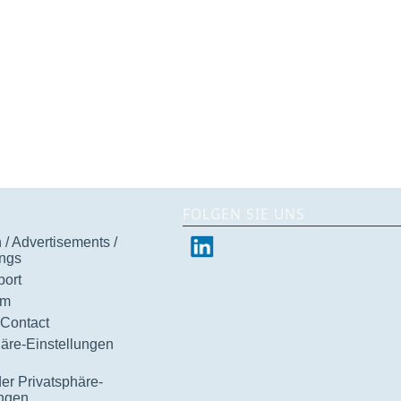
FOLGEN SIE UNS
/ Advertisements /
ngs
ort
um
 Contact
häre-Einstellungen
der Privatsphäre-
ungen