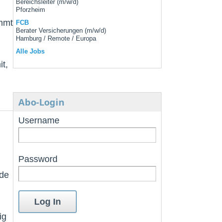
Bereichsleiter (m/w/d)
Pforzheim
mmt
FCB
Berater Versicherungen (m/w/d)
Hamburg / Remote / Europa
Alle Jobs
t,
Abo-Login
Username
Password
nde
ig