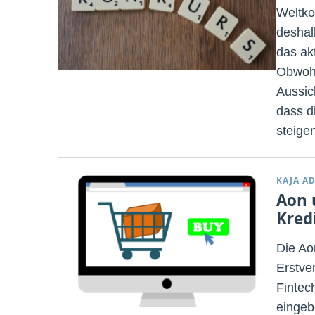
Weltkon
deshal
das ak
Obwohl
Aussic
dass d
steige
KAJA A
Aon 
Kred
Die Ao
Erstve
Fintec
eingeb