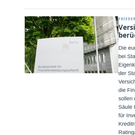
FRIEDE
Vers
berü
Die eu
bei Sta
Eigenk
der St
Versic
die Fi
sollen
Säule 
für Inv
Kreditr
Rating