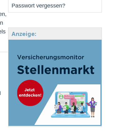
Passwort vergessen?
en,
nn
els
Anzeige:
I