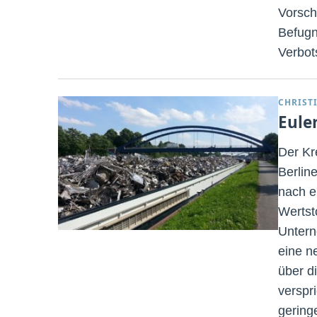
Vorsch
Befugn
Verbot
CHRIST
Eule
Der Kr
Berlin
nach e
Wertst
Untern
eine n
über d
verspr
gering