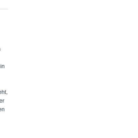
h
in
eht,
er
en