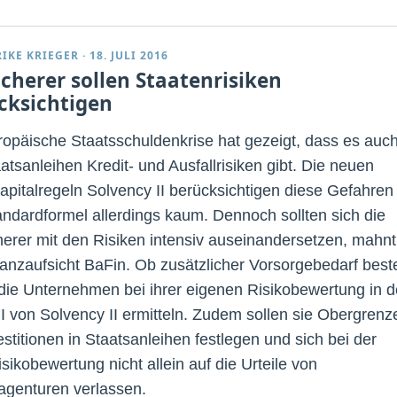
RIKE KRIEGER
·
18. JULI 2016
icherer sollen Staatenrisiken
cksichtigen
ropäische Staatsschuldenkrise hat gezeigt, dass es auc
atsanleihen Kredit- und Ausfallrisiken gibt. Die neuen
apitalregeln Solvency II berücksichtigen diese Gefahren 
andardformel allerdings kaum. Dennoch sollten sich die
herer mit den Risiken intensiv auseinandersetzen, mahnt
nanzaufsicht BaFin. Ob zusätzlicher Vorsorgebedarf best
 die Unternehmen bei ihrer eigenen Risikobewertung in d
II von Solvency II ermitteln. Zudem sollen sie Obergrenz
estitionen in Staatsanleihen festlegen und sich bei der
isikobewertung nicht allein auf die Urteile von
agenturen verlassen.