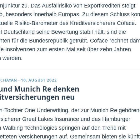
junktur zu. Das Ausfallrisiko von Exportkrediten steigt
b, besonders innerhalb Europas. Zu diesem Schluss ko
tuelle Risiko-Barometer des Kreditversicherers Coface.
 Deutschland seine Bewertung stabil hält, sind die
hten für die Bundesrepublik getrübt. Coface rechnet dami
ie Insolvenzen zum ersten Mal seit über zehn Jahren
n werden.
DCHAYAN
·
10. AUGUST 2022
und Munich Re denken
itversicherungen neu
n-Tochter One Underwriting, der zur Munich Re gehöre
rsicherer Great Lakes Insurance und das Hamburger
h Walbing Technologies springen auf den Trend mit
etteten Versicherungen auf. Gemeinsam bieten sie künft