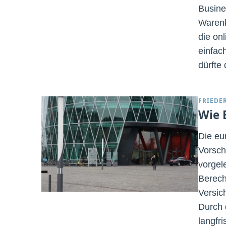
Busine
Warenk
die on
einfac
dürfte
FRIEDE
Wie 
Die eu
Vorsch
vorgel
Berech
Versic
Durch 
langfr