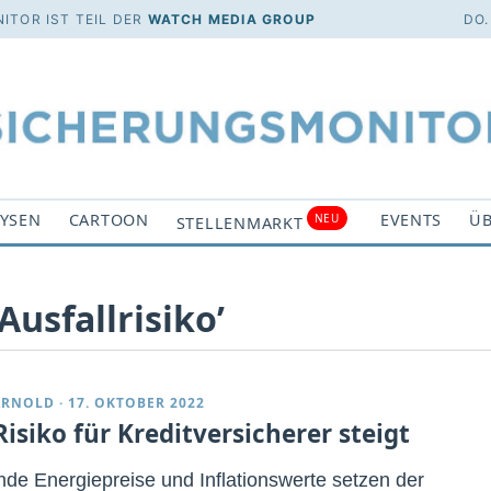
ITOR IST TEIL DER
WATCH MEDIA GROUP
DO.
YSEN
CARTOON
EVENTS
ÜB
NEU
STELLENMARKT
Ausfallrisiko’
ARNOLD
·
17. OKTOBER 2022
isiko für Kreditversicherer steigt
nde Energiepreise und Inflationswerte setzen der