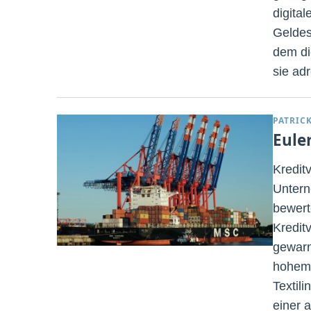
digita
Geldes
dem di
sie ad
PATRIC
Eule
Kredit
Untern
bewert
Kreditv
gewarn
hohem 
Textili
einer a