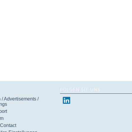
FOLGEN SIE UNS
/ Advertisements /
ngs
ort
um
 Contact